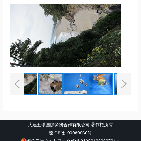
大連五環国際労務合作有限公司 著作権所有
遼ICPは190080966号
遼公安局ネットワーク登録 21020402000701号